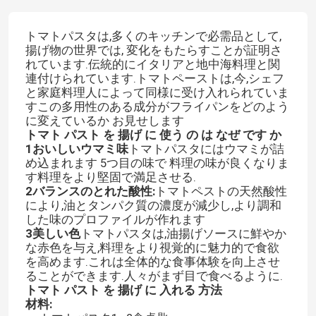
トマトパスタは,多くのキッチンで必需品として,
揚げ物の世界では, 変化をもたらすことが証明さ
れています.伝統的にイタリアと地中海料理と関
連付けられています.トマトペーストは,今,シェフ
と家庭料理人によって同様に受け入れられていま
すこの多用性のある成分がフライパンをどのよう
に変えているか お見せします
トマト パスト を 揚げ に 使う の は なぜ です か
1おいしいウマミ味
トマトパスタにはウマミが詰
め込まれます 5つ目の味で 料理の味が良くなりま
す料理をより堅固で満足させる.
2バランスのとれた酸性:
トマトペストの天然酸性
により,油とタンパク質の濃度が減少し,より調和
した味のプロファイルが作れます
3美しい色
トマトパスタは,油揚げソースに鮮やか
な赤色を与え,料理をより視覚的に魅力的で食欲
を高めます.これは全体的な食事体験を向上させ
ることができます.人々がまず目で食べるように.
トマト パスト を 揚げ に 入れる 方法
材料: