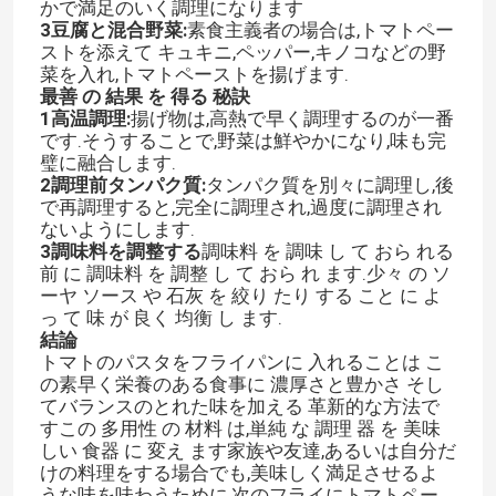
かで満足のいく調理になります
3豆腐と混合野菜:
素食主義者の場合は,トマトペー
ストを添えて キュキニ,ペッパー,キノコなどの野
菜を入れ,トマトペーストを揚げます.
最善 の 結果 を 得る 秘訣
1高温調理:
揚げ物は,高熱で早く調理するのが一番
です.そうすることで,野菜は鮮やかになり,味も完
璧に融合します.
2調理前タンパク質:
タンパク質を別々に調理し,後
で再調理すると,完全に調理され,過度に調理され
ないようにします.
3調味料を調整する
調味料 を 調味 し て おら れる
前 に 調味料 を 調整 し て おら れ ます.少々 の ソ
ーヤ ソース や 石灰 を 絞り たり する こと に よ
っ て 味 が 良く 均衡 し ます.
結論
家へ
トマトのパスタをフライパンに 入れることは こ
の素早く栄養のある食事に 濃厚さと豊かさ そし
てバランスのとれた味を加える 革新的な方法で
製品
すこの 多用性 の 材料 は,単純 な 調理 器 を 美味
しい 食器 に 変え ます家族や友達,あるいは自分だ
けの料理をする場合でも,美味しく満足させるよ
ビデオ
うな味を味わうために,次のフライにトマトペー