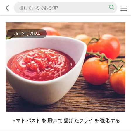
Jul 31, 2024
トマト パスト を 用い て 揚げ たフライ を 強化 する