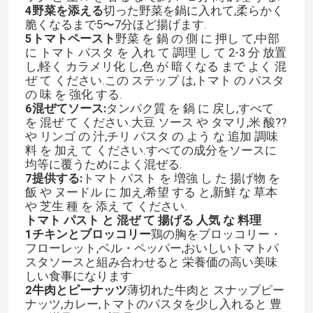
4野菜を添える
切った野菜を鍋に入れて,柔らかく
脆くなるまで5〜7分ほど揚げます.
5トマトペースト
野菜 を 鍋 の 側 に 押し て,中部
に トマト パスタ を 入れ て 調理 し て 2-3 分 放置
し,軽く カラメリ化 し,色 が 暗くなる まで よく 混
ぜ て ください.この ステップ は,トマト の パスタ
の 味 を 強化 する.
6混ぜてソース:
タンパク質 を 鍋 に 戻し,すべて
を 混ぜ て ください.大豆 ソース や タマリ,米 酸??
や リンゴ の 汁,チリ パスタ の よう な 追加 調味
料 を 加え て ください.すべての成分をソースに
均等に覆うためによく混ぜる.
7提供する:
トマト パスト を 増強 し た 揚げ物 を
飯 や ヌードル に 加え,希望 する と,新鮮 な 草本
や 芝生 種 を 添え て ください.
トマト パスト と 混ぜ て 揚げる 人気 な 料理
1チキンとブロッコリー
鶏の胸をブロッコリー・
フローレット,ベル・ペッパー,おいしいトマトパ
スタソースと組み合わせると 栄養価の高い美味
しい食事になります
2牛肉とピーナッツ
薄切れた牛肉と スナップピー
ナッツ,カレー,トマトのパスタを少し入れると 豊