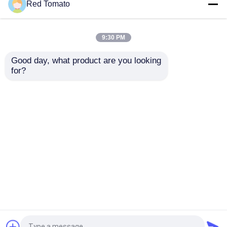
Red Tomato
9:30 PM
Good day, what product are you looking 
for?
70g ダブル濃縮スタンドア
210g スタンドアップサケ
ップパウチ トマトペースト
ット トマトペスト トリプ
ISO HACCP BRC FDA認証
ル濃度 ISO HACCP BRC
取得
FDA 認定
お問い合わせを送信
お問い合わせを送信
ホーム
企業情報
お問い合わせ
Desktop Site
地図
プライバシーポリシー
品質
レッド トマト パスト
中国工場.Copyright ©