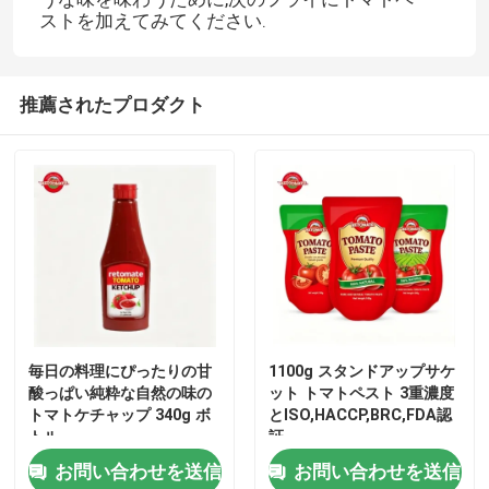
ストを加えてみてください.
わたしたち に つい て
推薦されたプロダクト
工場 ツアー
品質管理
連絡 ください
引金 を 求め て ください
毎日の料理にぴったりの甘
1100g スタンドアップサケ
酸っぱい純粋な自然の味の
ット トマトペスト 3重濃度
レッド トマト パスト
トマトケチャップ 340g ボ
とISO,HACCP,BRC,FDA認
トル
証
お問い合わせを送信
お問い合わせを送信
ドラムトマトペースト