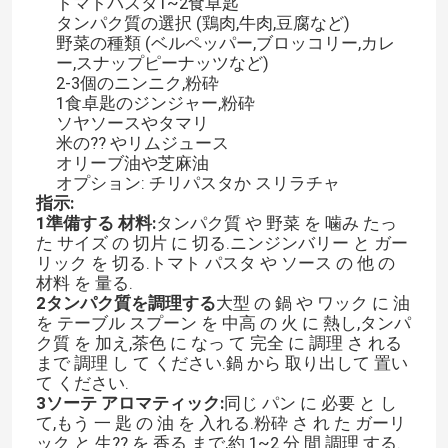
トマトパスタ1~2食卓匙
タンパク質の選択 (鶏肉,牛肉,豆腐など)
野菜の種類 (ベルペッパー,ブロッコリー,カレ
ー,スナップピーナッツなど)
2-3個のニンニク,粉砕
1食卓匙のジンジャー,粉砕
ソヤソースやタマリ
米の?? やリムジュース
オリーブ油や芝麻油
オプション: チリパスタか スリラチャ
指示:
1準備する 材料:
タンパク質 や 野菜 を 噛み たっ
た サイズ の 切片 に 切る.ニンジンバリー と ガー
リック を 切る.トマト パスタ や ソース の 他 の
材料 を 量る.
2タンパク質を調理する
大型 の 鍋 や ワック に 油
を テーブル スプーン を 中高 の 火 に 熱し,タンパ
ク質 を 加え,茶色 に なっ て 完全 に 調理 さ れる
まで 調理 し て ください.鍋 から 取り出して 置い
て ください.
3ソーテ アロマティック:
同じ パン に 必要 と し
て,もう 一 匙 の 油 を 入れる.粉砕 さ れ た ガーリ
ック と 生?? を 香る まで,約 1~2 分 間 調理 する.