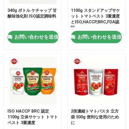
340g ボトル ケチャップ 甘
1100g スタンドアップサケ
酸味強化剤 ISO認定調味料
ット トマトペスト 3重濃度
とISO,HACCP,BRC,FDA認
証
お問い合わせを送信
お問い合わせを送信
ISO HACCP BRC 認定
2倍濃縮トマトパスタ 立方
1100g 立体サケット トマト
袋 500g 便利な使用のため
ペスト 3重濃度
に