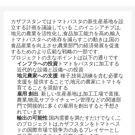
カザフスタンではトマトパスタの新生産基地を設
立する計画を議論している.このイニシアチブは,
地元の農業を活性化し,食品加工能力を高め,輸入
トマトパスタへの依存を減らすこの動きは,国の
食品産業を向上させ,農業部門の経済発展を促進
するためのより広範な戦略の一部です.
プロジェクトの主なポイントは以下の通りです.
インフラへの投資
トマトをパスタに加工する
近代的な設備と設備への投資
地元農家への支援
: 種子,技術,訓練を含む必要な
支援を 提供することで,地元の農家にトマトを
育てることを奨励する.
雇用 創出
: 新しい生産基地は,加工工場で直接,
農業,物流,サプライチェーン管理などの関連部
門で間接的に多くの雇用を創出すると予想さ
れています.
輸出の可能性
:国内需要を満たすだけでなく,こ
のプロジェクトは,カザフスタンをトマトペス
トの国際市場で競争力のあるプレイヤーとし