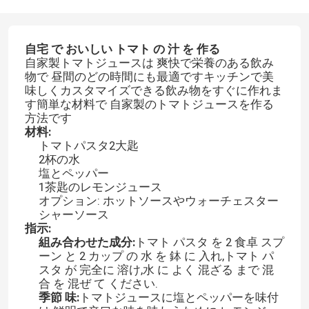
自宅 で おいしい トマト の 汁 を 作る
自家製トマトジュースは 爽快で栄養のある飲み
物で 昼間のどの時間にも最適ですキッチンで美
味しくカスタマイズできる飲み物をすぐに作れま
す簡単な材料で 自家製のトマトジュースを作る
方法です
材料:
トマトパスタ2大匙
2杯の水
塩とペッパー
1茶匙のレモンジュース
オプション: ホットソースやウォーチェスター
シャーソース
指示:
組み合わせた成分:
トマト パスタ を 2 食卓 スプ
ーン と 2 カップ の 水 を 鉢 に 入れ,トマト パ
スタ が 完全に 溶け,水 に よく 混ざる まで 混
合 を 混ぜ て ください.
季節 味:
トマトジュースに塩とペッパーを味付