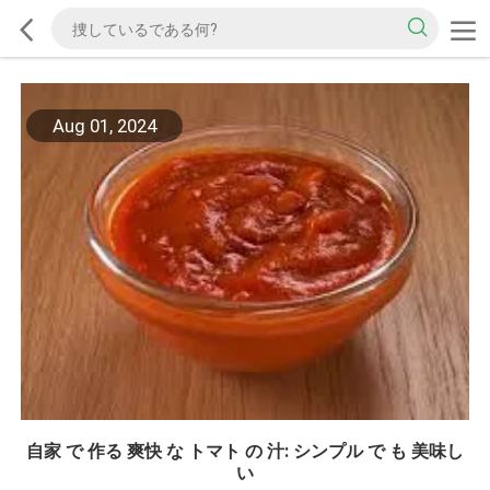
Aug 01, 2024
自家 で 作る 爽快 な トマト の 汁: シンプル で も 美味し
い