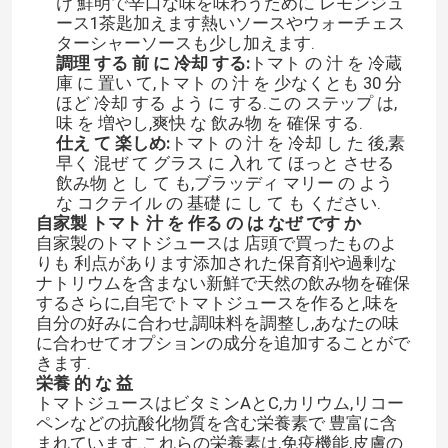
け 鮮明で辛口な味を味わうために レモンジュ
ース1茶匙加えます熱いソースやウォーチェス
ターシャーソースも少し加えます.
調理 する 前 に 冷却 する:
トマト の 汁 を 冷蔵
庫 に 置い て,トマト の 汁 を 少なくとも 30 分
ほど 冷却 する よう に する.この ステップ は,
味 を 増やし,爽快 な 飲み物 を 確保 する.
仕え て 楽しめ:
トマト の 汁 を 冷却 し た 後,素
早く 混ぜ て グラス に 入れ て ほっと させる
飲み物 と し て も,ブラッディ マリー の よう
な コクテイル の 基礎 に し て も ください.
自家製 トマト 汁 を 作る の は なぜ です か
自家製のトマトジュースは 店頭で買ったものよ
りも 利点があります添加された保育剤や過剰な
ナトリウムを含まない新鮮で天然の飲み物を確保
するさらに,自宅でトマトジュースを作ると,味を
自分の好みに合わせ,調味料を調整し,あなたの味
に合わせてオプションの成分を追加することがで
きます.
栄養 的 な 益
トマトジュースはビタミンAとC,カリウム,リコー
ペンなどの抗酸化物質を含む栄養素で 豊富に含
まれています.これらの栄養素は,免疫機能,皮膚の