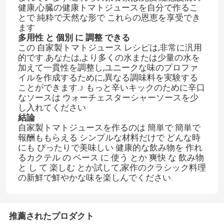
健康,心臓の健康トマトジュースを自分で作るこ
とで 純粋で天然な形で これらの恩恵を享受でき
ます
多用性 と 個別 に 調整 できる
この 自家製トマトジュース レシピは,非常に汎用
的です.あなたは,より多くの水または少量の水を
加えて一貫性を調整し,ユニークな味のプロファ
イルを作成するために,異なる調味料を実験する
ことができます.♪ もっと辛いキックのために辛口
なソースは ウォーチェスターシャーソースを少
し入れてください
結論
自家製トマトジュースを作るのは 簡単で 簡単で
報酬ももらえる シンプルな材料だけで どんな時
にも ぴったりで美味しい 健康的な飲み物を 作れ
るカクテル の ベース に 使う とか 爽快 な 飲み物
と し て 楽しむ とか試して,家作のクラシック料理
の新鮮で鮮やかな味を楽しんでください.
推薦されたプロダクト