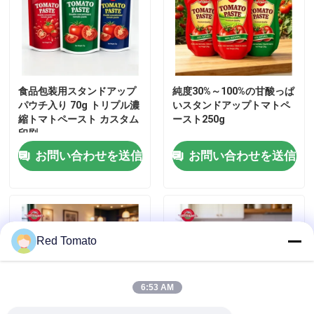
わたしたち に つい て
工場 ツアー
食品包装用スタンドアップ
純度30%～100%の甘酸っぱ
パウチ入り 70g トリプル濃
いスタンドアップトマトペ
縮トマトペースト カスタム
ースト250g
品質管理
印刷
お問い合わせを送信
お問い合わせを送信
連絡 ください
引金 を 求め て ください
Red Tomato
レッド トマト パスト
6:53 AM
ドラムトマトペースト