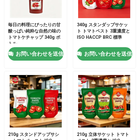
わたしたち に つい て
毎日の料理にぴったりの甘
340g スタンダップサケッ
酸っぱい純粋な自然の味の
ト トマトペスト 3重濃度と
工場 ツアー
トマトケチャップ 340g ボ
ISO HACCP BRC 標準
トル
お問い合わせを送信
お問い合わせを送信
品質管理
連絡 ください
引金 を 求め て ください
レッド トマト パスト
210g スタンドアップサシ
210g 立体サケット トマト
ドラムトマトペースト