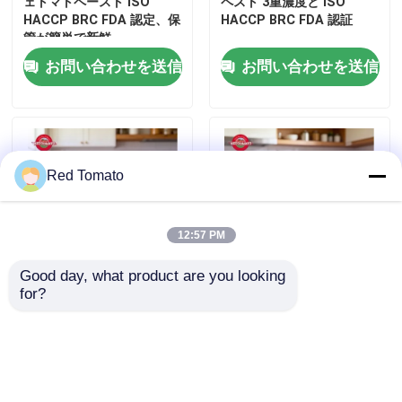
ェトマトペースト ISO
ペスト 3重濃度と ISO
HACCP BRC FDA 認定、保
HACCP BRC FDA 認証
管が簡単で新鮮
トマトパスタ缶詰
お問い合わせを送信
お問い合わせを送信
トマトパスタ
トマトペストのボトル
Red Tomato
サケット・ケチャップ
12:57 PM
ボトル ケチャップ
Good day, what product are you looking 
for?
200g スタンドアップサケ
FDA 承認 3 倍濃度のスタン
ット トマトペスト - ISO
ドアップサシェに入った
缶詰 の 豆
HACCP BRC 認証,
200g の 2 倍濃縮トマトペ
30%~100% 純度,甘酸味
ースト
お問い合わせを送信
お問い合わせを送信
ミックスベジタブルの缶詰