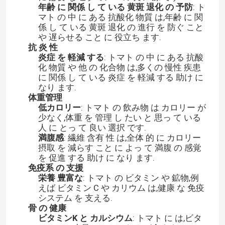
年齢 に 関係 し て いる 黄斑 退化 の 予防
: ト
マト の 中 に ある 抗酸化 物質 は,年齢 に 関
係 し て いる 黄斑 退化 の 進行 を 防ぐ こと
や 遅らせる こと に 役立ち ます.
抗 炎 性
炎症 を 軽減 する
: トマト の 中 に ある 抗酸
化 物質 や 他 の 化合物 は,多くの 慢性 疾患
に 関係 し て いる 炎症 を 軽減 する 助け に
なり ます.
体重管理
低カロリー
: トマト の 飲み物 は カロリー が
少なく,体重 を 管理 し たい と 思っ て いる
人 に とっ て 良い 選択 です.
満腹感
: 繊維 含有 性 は,全体 的 に カロリー
摂取 を 減らす こと に よっ て 満腹 の 感覚
を 促進 する 助け に なり ます.
免疫系 の 支援
栄養 豊富な
: トマト の ビタミン や 鉱物,例
えば ビタミン C や カリウム は,健康 な 免疫
システム を 支える.
骨 の 健康
ビタミンK と カルシウム
: トマト に は,ビタ