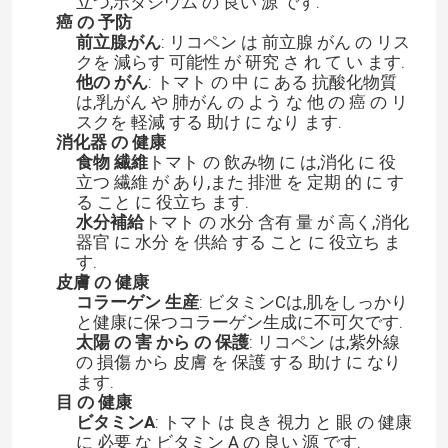
立つ,ポタシウム の 良い 源 です.
癌 の 予防
前立腺がん
: リコペン は 前立腺 がん の リス
クを 減らす 可能性 が 研究 さ れ て い ます.
他の がん
: トマト の 中 に ある 抗酸化物質
は,乳がん や 肺がん の よう な 他 の 癌 の リ
スクを 軽減 する 助け に なり ます.
消化器 の 健康
食物 繊維
トマト の 飲み物 に は,消化 に 役
立つ 繊維 が あり,また 排泄 を 定期 的 に す
る こと に 役立ち ます.
水分補給
トマト の 水分 含有 量 が 高く,消化
器官 に 水分 を 供給 する こと に 役立ち ま
す.
皮膚 の 健康
コラーゲン 生産
: ビタミンCは,肌をしっかり
と健康に保つコラーゲン生成に不可欠です.
太陽 の 害 から の 保護
: リコペン は,紫外線
の 損傷 から 皮膚 を 保護 する 助け に なり
ます.
目 の 健康
ビタミンA
: トマト は 良き 視力 と 眼 の 健康
に 必要 な ビタミン A の 良い 源 です.