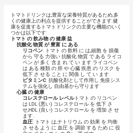
トマトドリンクは,豊富な栄養特質があるため,多
くの健康上の利点を提供することができます.健
康を促進するトマトドリンクの主要な機能のいく
つかは以下です:
トマト の 飲み物 の 健康 益
抗酸化 物質 が 豊富 に ある
リコペン
: トマト の 飲料 に は,細胞 を 損傷
から 守る 力強い 抗酸化 物質 で ある ライコ
ペン が 多く 含ま れ て い ます.ライコペン
は ある 種類 の 癌 や 心臓 疾患 の リスク を
低下 さ せる こと に 関係 し て い ます.
ビタミンC
: 抗酸化剤として作用し 免疫シス
テムを強化し 自由基から守ります
心臓 の 健康
コレステロール レベル
トマト の リコペン
は LDL (悪い) コレステロール を 低下 さ
せ,HDL (良い) コレステロール を 増加 さ せ
ます.
血圧
: トマト は,ナトリウム の 効果 を 均衡
さ せる よう に 血圧 を 調節 する ため に 役