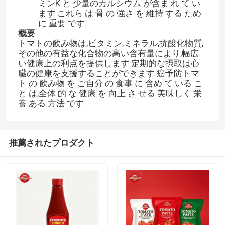
ミンK と 少量のカルシウム が含ま れ て い
ます.これら は 骨 の 強さ を 維持 する ため
に 重要 です.
概要
トマトの飲み物は,ビタミン,ミネラル,抗酸化物質,
その他の有益な化合物の高い含有量により,幅広
い健康上の利点を提供します.定期的な摂取は心
臓の健康を支援することができます.癌予防トマ
ト の 飲み物 を ご自分 の 食事 に 含め て いる こ
と は,全体 的 な 健康 を 向上 さ せる 美味しく 栄
養 ある 方法 です.
推薦されたプロダクト
家へ
製品
ビデオ