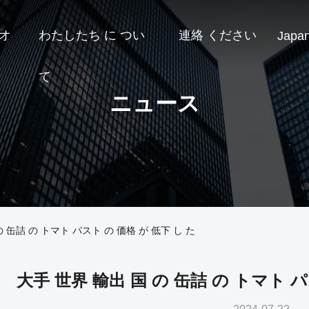
オ
わたしたち に つい
連絡 ください
Japa
て
ニュース
 缶詰 の トマト パスト の 価格 が 低下 し た
大手 世界 輸出 国 の 缶詰 の トマト パ