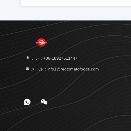
テレ：+86-18927511447
メール：info1@redtomatofoods.com