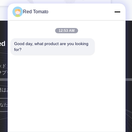
Red Tomato
12:53 AM
d Tomato Foods Group Limited
Good day, what product are you looking 
for?
ッドトマト食品グループ・リミテッドは中国のプロ
サプライヤーです
達はあなたにできるだけ早く戻る。
参加しなさい