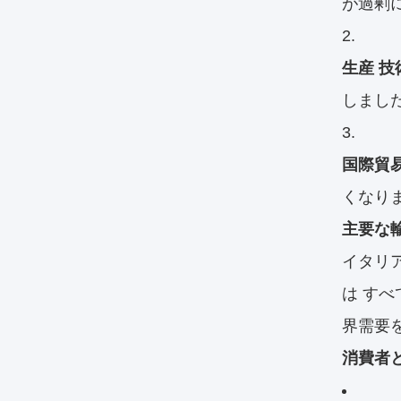
が過剰
生産 技
しまし
国際貿
くなり
主要な輸
イタリア
は すべ
界需要
消費者