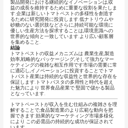
製品開発における継続的なイノベーションは,収
益の成長を維持するために重要な役割を果たしま
す.企業は新しいトマトペストの多様性を創造す
るために研究開発に投資します.低ナトリウムや
砂糖のない選択肢などさらに,持続可能な環境に
優しい生産方法を探求することは,環境意識への
世界的な傾向と一致しています.より広い顧客層
を集めること.
結論
トマトペストの収益メカニズムは 農業生産,製造
効率,戦略的なパッケージング,そして強力なマー
ケティングの複雑な相互作用です市場の需要に常
に適応し,イノベーションに投資することでトマ
トパスト産業は持続的な収益性と世界的な存在を
保証します.トマトパスタの多用性と時代を超え
た魅力により 世界食品産業で 堅固で儲かる製品
家へ
となっています.
トマトペーストが収入を生む仕組みの複雑さを理
製品
解することで,食品製造業のより広範な動向を把
握できます.効果的なマーケティング市場多様化
により この必需品の持続的な成功が保証されて
ビデオ
います