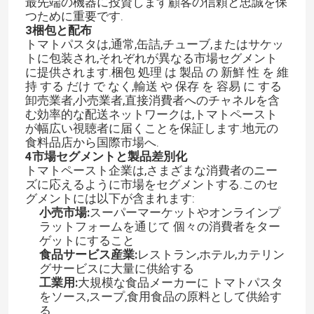
最先端の機器に投資します顧客の信頼と忠誠を保
つために重要です.
3梱包と配布
トマトパスタは,通常,缶詰,チューブ,またはサケッ
トに包装され,それぞれが異なる市場セグメント
に提供されます.梱包 処理 は 製品 の 新鮮 性 を 維
持 する だけ で なく,輸送 や 保存 を 容易 に する
卸売業者,小売業者,直接消費者へのチャネルを含
む効率的な配送ネットワークは,トマトペースト
が幅広い視聴者に届くことを保証します.地元の
食料品店から国際市場へ.
4市場セグメントと製品差別化
トマトペースト企業は,さまざまな消費者のニー
ズに応えるように市場をセグメントする.このセ
グメントには以下が含まれます:
小売市場:
スーパーマーケットやオンラインプ
ラットフォームを通じて 個々の消費者をター
ゲットにすること
食品サービス産業:
レストラン,ホテル,カテリン
グサービスに大量に供給する
工業用:
大規模な食品メーカーに トマトパスタ
をソース,スープ,食用食品の原料として供給す
る