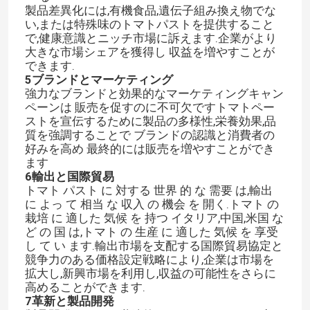
製品差異化には,有機食品,遺伝子組み換え物でな
い,または特殊味のトマトパストを提供すること
で,健康意識とニッチ市場に訴えます.企業がより
大きな市場シェアを獲得し 収益を増やすことが
できます.
5ブランドとマーケティング
強力なブランドと効果的なマーケティングキャン
ペーンは 販売を促すのに不可欠ですトマトペー
ストを宣伝するために製品の多様性,栄養効果,品
質を強調することで ブランドの認識と消費者の
好みを高め 最終的には販売を増やすことができ
ます
6輸出と国際貿易
トマト パスト に 対する 世界 的 な 需要 は,輸出
に よっ て 相当 な 収入 の 機会 を 開く.トマト の
栽培 に 適した 気候 を 持つ イタリア,中国,米国 な
ど の 国 は,トマト の 生産 に 適した 気候 を 享受
し て い ます.輸出市場を支配する国際貿易協定と
競争力のある価格設定戦略により,企業は市場を
拡大し,新興市場を利用し,収益の可能性をさらに
高めることができます.
7革新と製品開発