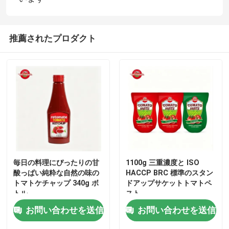
わたしたち に つい て
推薦されたプロダクト
工場 ツアー
品質管理
連絡 ください
引金 を 求め て ください
毎日の料理にぴったりの甘
1100g 三重濃度と ISO
酸っぱい純粋な自然の味の
HACCP BRC 標準のスタン
トマトケチャップ 340g ボ
ドアップサケットトマトペ
レッド トマト パスト
トル
スト
お問い合わせを送信
お問い合わせを送信
ドラムトマトペースト