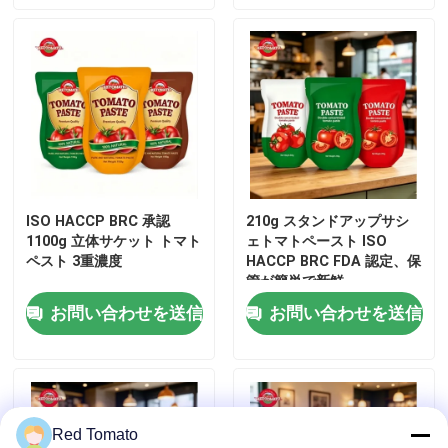
トマトパスタ缶詰
トマトパスタ
トマトペストのボトル
ISO HACCP BRC 承認
210g スタンドアップサシ
サケット・ケチャップ
1100g 立体サケット トマト
ェトマトペースト ISO
ペスト 3重濃度
HACCP BRC FDA 認定、保
管が簡単で新鮮
ボトル ケチャップ
お問い合わせを送信
お問い合わせを送信
缶詰 の 豆
ミックスベジタブルの缶詰
Red Tomato