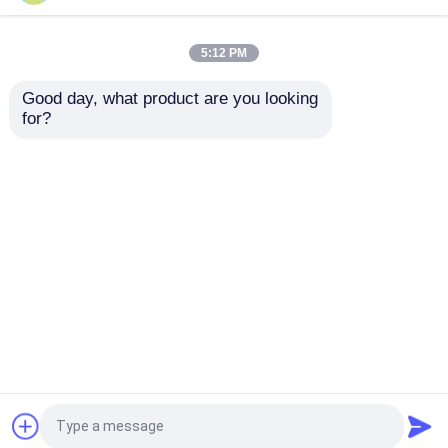
5:12 PM
Good day, what product are you looking 
for?
ISO HACCP BRC FDA基準
210g スタンドアップサケ
に準拠したスタンドアップ
ット トマトペスト ISO
サシェトマトペースト
HACCP BRC FDA 認証され
210g、便利なスタンドアッ
た3重濃度
プパウチ入り
お問い合わせを送信
お問い合わせを送信
ホーム
企業情報
お問い合わせ
Desktop Site
地図
プライバシーポリシー
品質
レッド トマト パスト
中国工場.Copyright ©
2026 Red Tomato Foods Group Limited. All