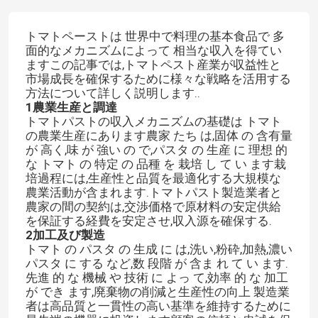
トマトペーストは 世界中で料理の基本食品で 多
面的なメカニズムによって 相当な収入を得てい
ますこの記事では,トマトペスト産業が収益性と
市場成長を確保するために様々な戦略を活用する
方法について詳しく説明します..
1農業生産と調達
トマトパストの収入メカニズムの基礎は トマト
の農業生産にあります農家 たち は,固体 の 含有量
が 高く,味 が 強い の で,パスタ の 生産 に 理想 的
な トマト の 特定 の 品種 を 栽培 し て い ます栽
培過程には,生産性と品質を最適化する大規模な
農業活動が含まれます.トマトパスト製造業者と
農家の間の契約は,交渉価格で原材料の安定供給
を保証する経費を安定させ,収入源を確保する.
2加工及び製造
トマト の パスタ の 生成 に は,洗い,粉砕,加熱,濃い
パスタ に する など,数 段階 が 含ま れ て い ます.
先進 的 な 機械 や 技術 に よっ て,効率 的 な 加工
が でき ます,廃棄物の削減と生産性の向上 製造業
者は高品質と一貫性の高い基準を維持するために