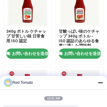
わたしたち に つい て
工場 ツアー
340g ボトル ケチャッ
甘酸っぱい味のケチャ
プ 甘苦しい味 日常食
ップ 340g ボトル -
用 ISO 認定
ISO 認証のあらゆる食
品質管理
事に適した調味料
お問い合わせを送信
お問い合わせを送信
連絡 ください
引金 を 求め て ください
Red Tomato
レッド トマト パスト
12:41 AM
ドラムトマトペースト