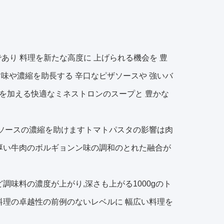
であり 料理を新たな高度に 上げられる機会を 豊
ます味や濃縮を助長する 辛口なピザソースや 強いバ
を加える快適なミネストロンのスープと 豊かな
 ソースの濃縮を助けますトマトパスタの影響は肉
厚い牛肉のボルギョンン味の調和のとれた融合が
調味料の濃度が上がり,深さも上がる1000gのト
料理の卓越性の前例のないレベルに 幅広い料理を