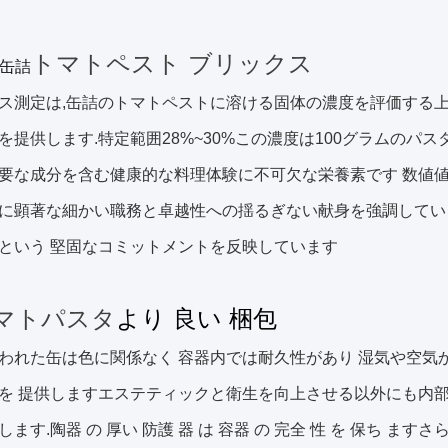
トマトペスト ブリックス
缶詰
ス測定は,缶詰のトマトペストに溶ける固体の濃度を評価する上
を提供します.特定範囲28%~30%この濃度は100グラムのパス
要な成分を含む健康的な料理体験に不可欠な栄養素です 数値値を
に顕著な細かい職務と卓越性への揺るぎない献身を強調してい
という 堅固なコミットメントを反映しています
マトパスタ
より 良い 梱包
われた缶は色に関係なく 容器内では耐久性があり 湿気や空気
を 提供しますエステティックと衛生を向上させる以外にも内部
します.陶器 の 厚い 防護 器 は 容器 の 完全 性 を 保ち 