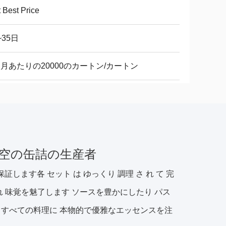
 Best Price
~35日
ヶ月あたりの20000のカートン/カートン
の空の缶詰の生産者
保証します各 セット は ゆっくり 調理 さ れ て 完
れ 味覚を魅了します ソースを豊かにしたり パス
すべての料理に 本物的で優雅なエッセンスを注