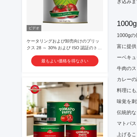
ぎ込みま
100
ビデオ
1000
ケータリングおよび卸売向けのブリッ
富に提供
クス 28 ～ 30% および ISO 認証のトマ
トペースト缶詰 3kg
ーベキュ
最もよい価格を得なさい
牛肉のス
カレーの
料理にも
味覚を刺
伝統的な
マトパス
上げるこ