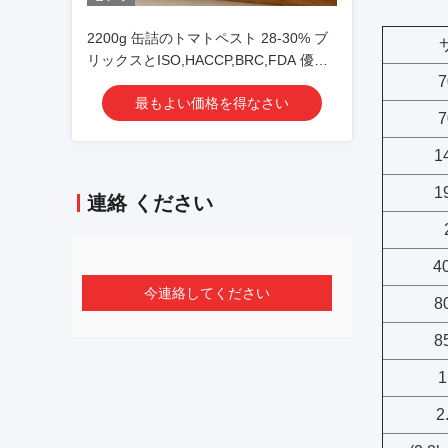
2200g 缶詰のトマトペスト 28-30% ブ
リックスとISO,HACCP,BRC,FDA 優良
7
品質の証明書
最もよい価格を得なさい
7
1
1
連絡 ください
4
今連絡してください
8
8
1
2