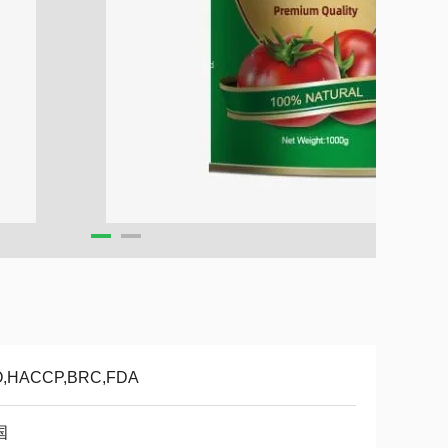
O,HACCP,BRC,FDA
国