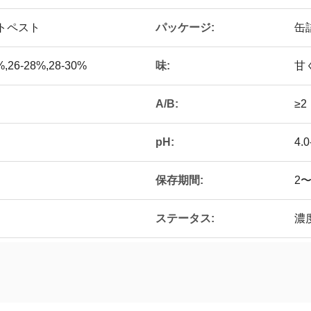
パッケージ:
マトペスト
缶
味:
%,26-28%,28-30%
甘
A/B:
≥2
pH:
4.
保存期間:
2
ステータス:
濃