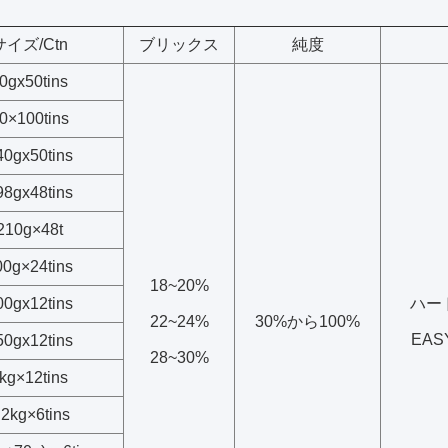
サイズ/Ctn
ブリックス
純度
0gx50tins
0×100tins
40g
x50tins
98gx48tins
210g×48t
00g×24tins
18~20%
00gx12tins
ハード
22~24%
30%から100%
EAS
50gx12tins
28~30%
kg×12tins
.2kg×6tins