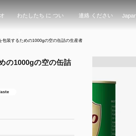
オ
わたしたち に つい
連絡 ください
Japa
て
包装するための1000gの空の缶詰の生産者
の1000gの空の缶詰
aste