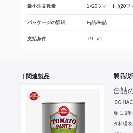
最小注文数量
1×20フィート ((20
パッケージの詳細
缶詰/缶詰
支払条件
T/T,L/C
製品説
関連製品
缶詰
ISO,H
璧 に 
タ料理を