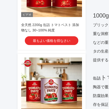
1000g
ビデオ
全天然 2200g 缶詰 トマトペスト 添加
ブリック
物なし 30~100% 純度
重な洞察
最もよい価格を得なさい
などの重
タの生産
提供する
ト
缶詰
陶器で覆
防腐効果
存を保証