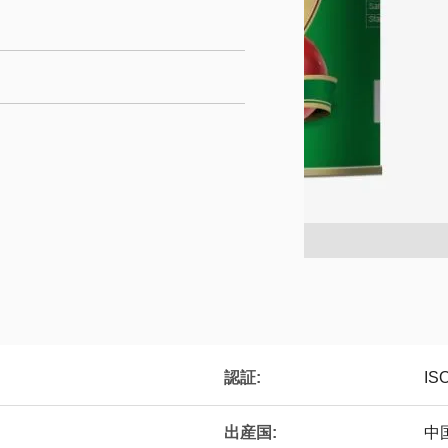
認証:
IS
出産国:
中