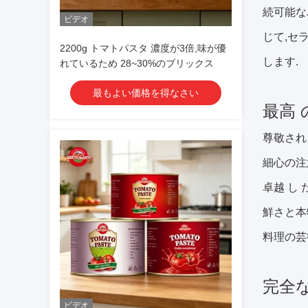
続可能な
ビデオ
じて,セ
2200g トマトパスタ 濃度が3倍,味が優
します.
れているため 28~30%のブリックス
最もよい価格を得なさい
最高 
尊敬され
細心の注意
卓越 し
鮮さと本
料理の芸
完全
ビデオ