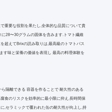
で重要な役割を果たし,全体的な品質について貴
タに28〜30グラムの固体を含みます.トマト繊維
超えてBrixの読み取りは,最高級のトマトパス
ます味と栄養の価値を表現し 最高の料理体験を
から隔離できる 容器を作ることで 耐久性のある
腐食のリスクを効率的に最小限に抑え,長時間保
ますさらに,セラミックで覆われた缶の耐久性が向上し,持