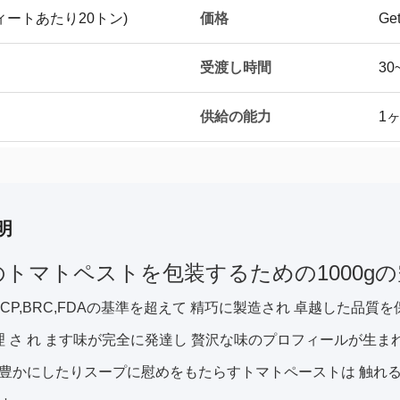
価格
フィートあたり20トン)
Get
受渡し時間
30
供給の能力
1
明
のトマトペストを包装するための1000g
ACCP,BRC,FDAの基準を超えて 精巧に製造され 卓越した品質を
調理 さ れ ます味が完全に発達し 贅沢な味のプロフィールが生ま
豊かにしたりスープに慰めをもたらすトマトペーストは 触れる