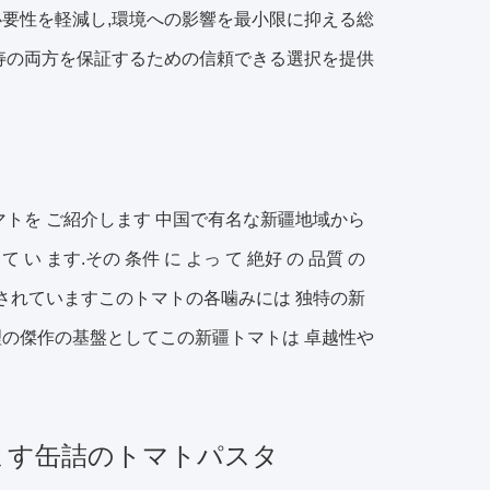
要性を軽減し,環境への影響を最小限に抑える総
寿の両方を保証するための信頼できる選択を提供
マトを ご紹介します 中国で有名な新疆地域から
い ます.その 条件 に よっ て 絶好 の 品質 の
 尊敬されていますこのトマトの各噛みには 独特の新
の傑作の基盤としてこの新疆トマトは 卓越性や
ます
缶詰のトマトパスタ