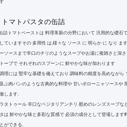
す
0g トマトパスタの缶詰
gの缶詰トマトペーストは 料理革新の分野において 汎用的な礎石
していますその 多用性 は,様々な ソース に 明らか に なり 
ーソースまで辛口のチリのようなスープやお湯に複雑さと深さ
トーブで それぞれのスプーンに 鮮やかな味が加わります
調理には 堅牢な基礎を備えており 調味料の精度を高めながら
及ぶ肉パンのような古典的な料理や 甘いボローニャソースや 
激します.
ラタトゥール 辛口なベジタリアンチリ 慰めのレンズスープなど
タは 鮮やかな味と多彩な質感で 必須の成分として登場します
とができる.