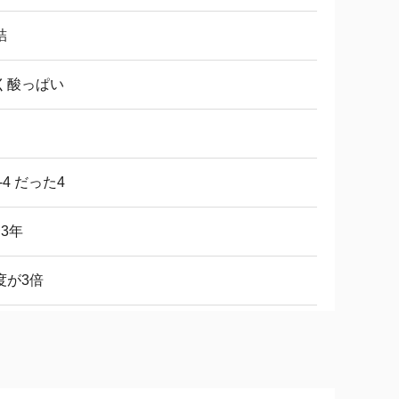
詰
く酸っぱい
0-4 だった4
〜3年
度が3倍