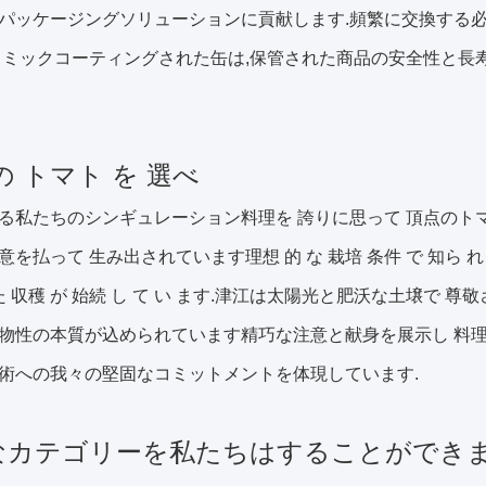
パッケージングソリューションに貢献します.頻繁に交換する必
ラミックコーティングされた缶は,保管された商品の安全性と長
の トマト を 選べ
る私たちのシンギュレーション料理を 誇りに思って 頂点のト
を払って 生み出されています理想 的 な 栽培 条件 で 知ら れ て 
 た 収穫 が 始続 し て い ます.津江は太陽光と肥沃な土壌で
物性の本質が込められています精巧な注意と献身を展示し 料理
術への我々の堅固なコミットメントを体現しています.
なカテゴリーを私たちはすることができ