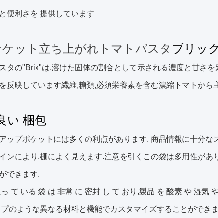
と便利さを 提供しています
 サケット
立ち上がれ
トマトパスタ
ブリッ
スタの"Brix"は,溶けた固体の割合として示される濃度と甘さを定
を反映しています繊維,糖類,必須栄養素を含む濃縮トマトから
良い 梱包
アップポケットには多くの利点があります. 商品情報に十分なス
インにより,棚によく見えます.注意を引くこの袋は多用性があり
ができます.
っ て いる 袋 は 非常 に 密封 し て おり,製品 を 酸素 や 湿気 
イプのような異なる材料と機能でカスタマイズすることができま