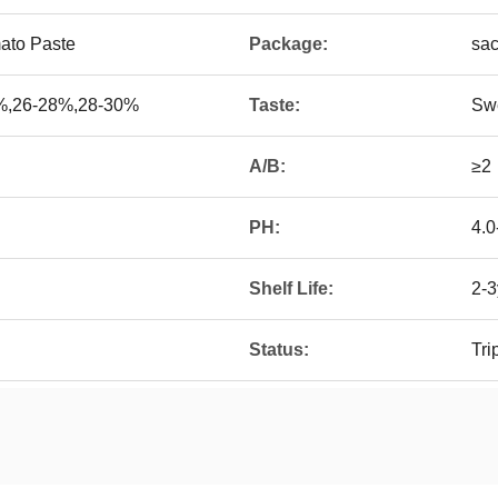
ato Paste
Package:
sac
%,26-28%,28-30%
Taste:
Sw
A/B:
≥2
PH:
4.0
Shelf Life:
2-3
Status:
Tri