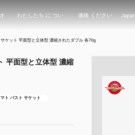
オ
わたしたち に つい
連絡 ください
Japa
て
サケット 平面型と立体型 濃縮されたダブル 各70g
ト 平面型と立体型 濃縮
トマト パスト サケット