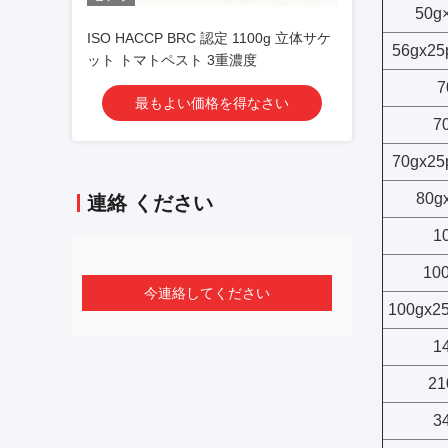
50g
ISO HACCP BRC 認定 1100g 立体サケ
56gx2
ット トマトペスト 3重濃度
7
最もよい価格を得なさい
7
70gx2
80g
連絡 ください
1
10
今連絡してください
100gx
1
21
3