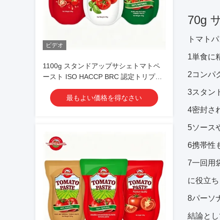
70g
トマトパ
ビデオ
1単食に
1100g スタンドアップサシェトマトペ
2コンパ
ースト ISO HACCP BRC 認定トリプル
濃縮
3スタン
最もよい価格を得なさい
4密封さ
5ソース
6携帯性
7一回用
に役立ち
8パーソ
結論とし