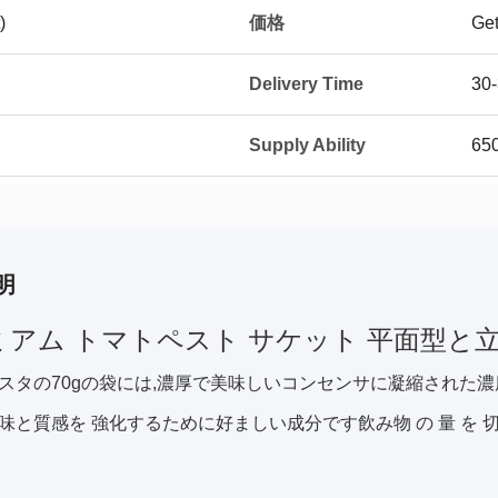
価格
)
Get
Delivery Time
30
Supply Ability
650
明
アム トマトペスト サケット 平面型と立
スタの70gの袋には,濃厚で美味しいコンセンサに凝縮された
味と質感を 強化するために好ましい成分です飲み物 の 量 を 切っ 