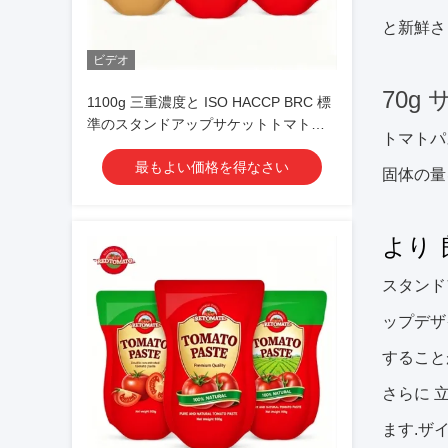
と新鮮さ
ビデオ
70g
1100g 三重濃度と ISO HACCP BRC 標
準のスタンドアップサケットトマトペ
トマトパ
スト
最もよい価格を得なさい
固体の量
より 
スタンド
ップデザ
すること
さらに 立
ます.ザ