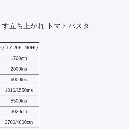
ます
立ち上がれ
トマトパスタ
Q `TY-20FT/40HQ
1700ctn
2000tns
6000tns
1010/1550tns
5500tns
3020ctn
2700/4800ctn