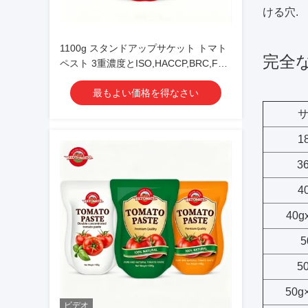
ける穴.
1100g スタンドアップサケット トマト
完全
ペスト 3重濃度とISO,HACCP,BRC,FDA
認証
最もよい価格を得なさい
サ
1
3
4
40g
5
5
50g
ビデオ