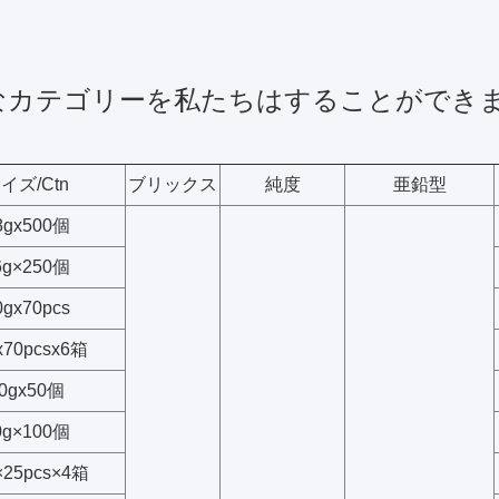
なカテゴリーを私たちはすることができ
イズ/Ctn
ブリックス
純度
亜鉛型
8gx500個
6g×250個
0gx70pcs
x70pcsx6箱
0gx50個
0g×100個
×25pcs×4箱