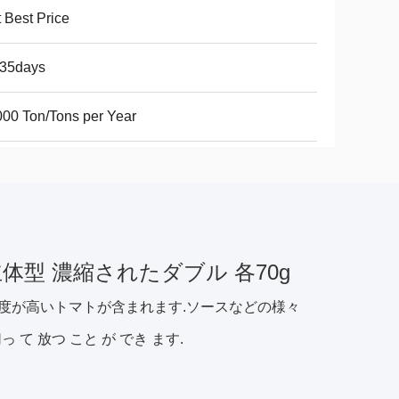
 Best Price
-35days
00 Ton/Tons per Year
体型 濃縮されたダブル 各70g
濃度が高いトマトが含まれます.ソースなどの様々
て 放つ こと が でき ます.