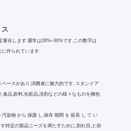
クス
量化します.通常は28%~30%です.この数字は
主に作られています.
ペースがあり,消費者に魅力的です. スタンドア
,食品,飲料,化粧品,洗剤などの様々なものを梱包
や 汚染物 から 保護 し,保存 期間 を 延長 し て い
す特定の製品ニーズを満たすために,割れ目,と掛