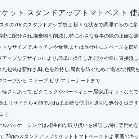
 サケット スタンドアップトマトペスト 使
スタの70gのスタンドアップ袋は,様々な状況で調理するのに多
精密に配分され,廃棄物を削減し,特に小さな食事の際の正確な測
クトなサイズで,キッチンや食堂,または旅行中にスペースを節約
ドアップなデザインにより,簡単に操作し,料理器や皿に直接流し
れた包装は新鮮さ,味,色を維持し,腐食を防ぐために迅速な消費を
やスープから ストーブ,ピザ,マリーナードまで
も軽さもあって,ピクニックやバーベキュー,緊急用キットなどで
袋は,リサイクル可能であれば,正確な使用と適切な処分を促進
ます.
ナルパッケージングは,衛生的な取り扱いを保証し,特に専門的
て 70gのスタンドアップサケットトマトペーストは 家庭のキ