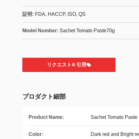
証明:
FDA, HACCP, ISO, QS
Model Number:
Sachet Tomato Paste70g
リクエストA 引用
プロダクト細部
Product Name:
Sachet Tomato Paste
Color:
Dark red and Bright r