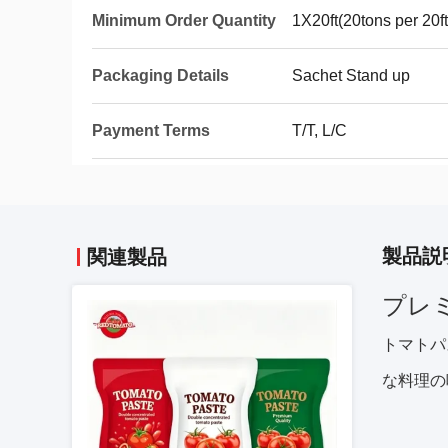
Minimum Order Quantity
1X20ft(20tons per 20ft
Packaging Details
Sachet Stand up
Payment Terms
T/T, L/C
製品説
関連製品
プレミ
トマトパ
な料理の