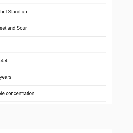
het Stand up
eet and Sour
-4.4
years
ple concentration