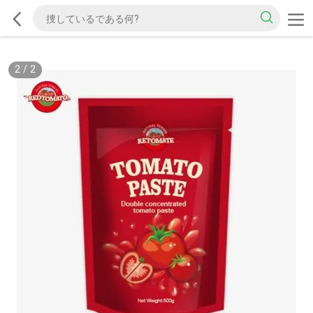
2
/
2