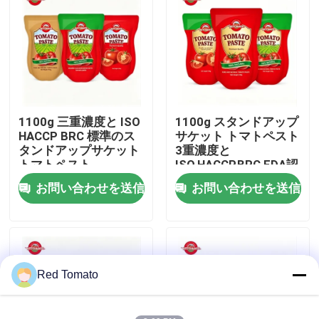
わたしたち に つい て
工場 ツアー
1100g 三重濃度と ISO
1100g スタンドアップ
品質管理
HACCP BRC 標準のス
サケット トマトペスト
タンドアップサケット
3重濃度と
トマトペスト
ISO,HACCP,BRC,FDA認
連絡 ください
証
お問い合わせを送信
お問い合わせを送信
引金 を 求め て ください
レッド トマト パスト
Red Tomato
ドラムトマトペースト