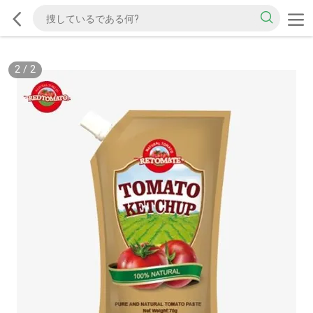
2
/
2