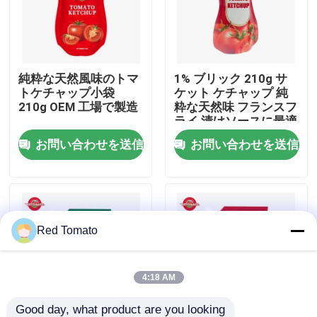
わたしたち に つい て
純粋な天然風味のトマ
1% ブリック 210g サ
工場 ツアー
トケチャップ小袋
ケット ケチャップ 純
210g OEM 工場で製造
粋な天然味 フランスフ
ライ 漬けソースに最適
品質管理
お問い合わせを送信
お問い合わせを送信
連絡 ください
引金 を 求め て ください
Red Tomato
レッド トマト パスト
4:18 AM
ドラムトマトペースト
Good day, what product are you looking 